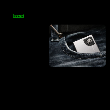
Xpress-pro может заменить сразу несколько
полезных аксессуаров для мобильных устройств
Автор:
beeset
·
Сегодня многие
пользователи мобильных
устройств, которые часто
находятся в разъездах,
кроме смартфона или
планшета возят с собой
несколько аксессуаров.
Обычно среди них есть
различные кабели,
зарядные устройства,
внешние аккумуляторы и
другая электроника.
Однако разработчики аксессуара под названием Xpress-PRO
решили предложить таким пользователям универсальное
решение. Фактически новый аксессуар совмещает в себе
возможности внешнего накопителя, зарядного устройства и
модуля для подключения к другим гаджетам.