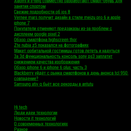
Xiaomi и li-ning совместно разработают смарт-обувь для
занятия спортом
Свежие подробности об ios 8
Vernee mars получит дизайн в стиле meizu pro 6 и apple
iphone 7
Покупатели отменяют предзаказы из-за проблем с
дисплеем google pixel 2
Обзор смартфона highscreen thor
Zte nubia z5 показался на фотографиях
Макет орбитальной гостиницы готов лететь и надуться
За 3d функциональность консоль sony ps3 заплатит
снижением качества изображения
Обзор iphone 6 и iphone 6 plus: часть 3
Blackberry уйдёт с рынка смартфонов в день анонса tcl 950:
совпадение?
Samsung ativ q бьёт все рекорды в antutu
Рубрики
Hi tech
Люди идеи технологии
Новости it технологий
О современных технологиях
Разное