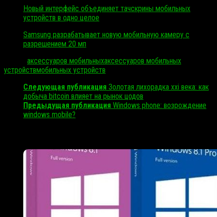
Новый интерфейс объединяет тачскрины мобильных
устройств в одно целое
Samsung разрабатывает новую мобильную камеру с
разрешением 20 мп
Метки:
аксессуаров мобильных
аксессуаров мобильных
устройств
мобильных устройств
Следующая публикация
Золотая лихорадка xxi века: как
добыча bitcoin влияет на рынок цодов
Предыдущая публикация
Windows phone: возрождение
windows mobile?
Читайте также: