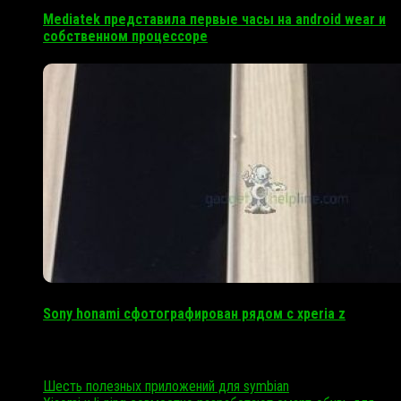
Mediatek представила первые часы на android wear и
собственном процессоре
Sony honami сфотографирован рядом с xperia z
Свежие записи
Шесть полезных приложений для symbian