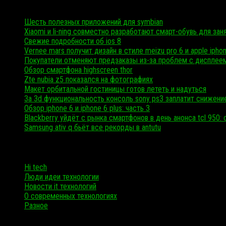
Свежие записи
Шесть полезных приложений для symbian
Xiaomi и li-ning совместно разработают смарт-обувь для зан
Свежие подробности об ios 8
Vernee mars получит дизайн в стиле meizu pro 6 и apple ipho
Покупатели отменяют предзаказы из-за проблем с дисплеем 
Обзор смартфона highscreen thor
Zte nubia z5 показался на фотографиях
Макет орбитальной гостиницы готов лететь и надуться
За 3d функциональность консоль sony ps3 заплатит снижен
Обзор iphone 6 и iphone 6 plus: часть 3
Blackberry уйдёт с рынка смартфонов в день анонса tcl 950:
Samsung ativ q бьёт все рекорды в antutu
Рубрики
Hi tech
Люди идеи технологии
Новости it технологий
О современных технологиях
Разное
Все в одном