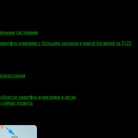
щёнными системами
 смартфон компании с большим экраном и емкой батареей за $125
 процессором
риобрести смартфон в магазине в китае
 сейчас порвусь