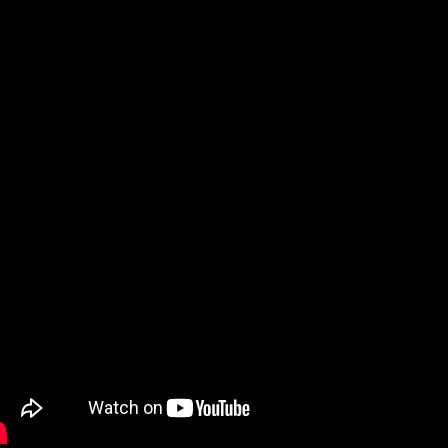
 VR-направления. Кроме того, китайская компания инвестировала в 
 интеллектуальной собственности, а в будущем году это количество
 давления на Xiaomi при возникновении спорных ситуаций.