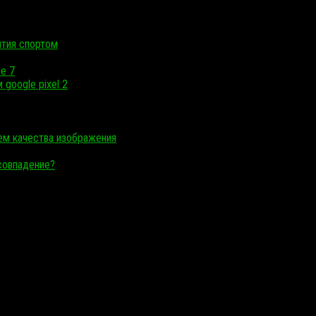
ятия спортом
ne 7
google pixel 2
ием качества изображения
 совпадение?