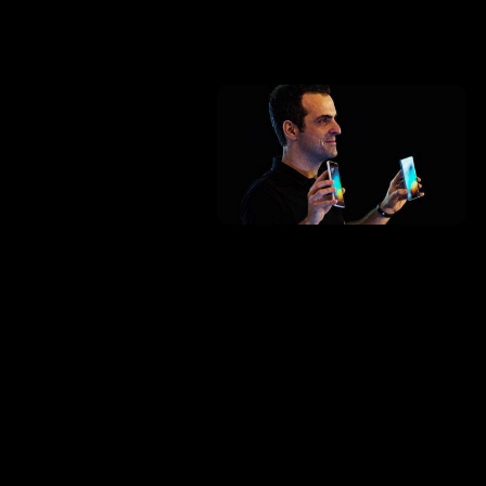
робно описал стратегию
 Индия.
этом с момента прихода
в 1 миллион девайсов за
i Mi4 для теста Windows 10 Mobile на данном девайсе.
торой пользователи смартфонов Xiaomi Mi4 могут установить
производитель планирует выйти на рынки африканского региона.
 времени получат куда большее присутствие на торговых