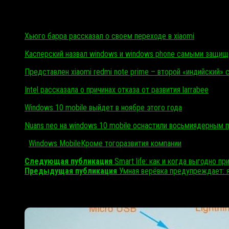
Читать также…
Хьюго барра рассказал о своем переходе в xiaomi
Касперский назвал windows и windows phone самыми защи
Представлен xiaomi redmi note prime – второй «индийский»
Intel рассказала о причинах отказа от развития larrabee
Windows 10 mobile выйдет в ноябре этого года
Nuans neo на windows 10 mobile оснастили восьмиядерным
Метки:
Windows Mobile
Кроме того
развития компании
Следующая публикация
Smart life: как и когда выгодно п
Предыдущая публикация
Умная верёвка предупреждает: я
Читайте также: