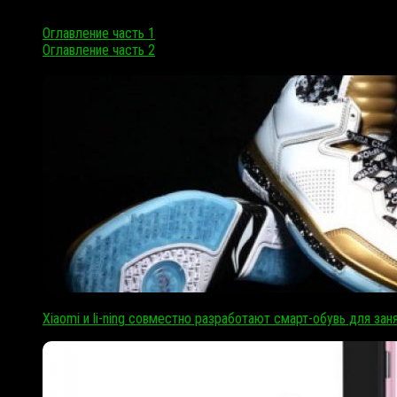
Оглавление часть 1
Оглавление часть 2
Xiaomi и li-ning совместно разработают смарт-обувь для зан